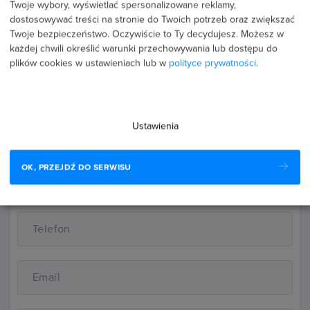
Twoje wybory, wyświetlać spersonalizowane reklamy,
dostosowywać treści na stronie do Twoich potrzeb oraz zwiększać
Twoje bezpieczeństwo. Oczywiście to Ty decydujesz.
Możesz w
telefon:
539 991 990
każdej chwili określić warunki przechowywania lub dostępu do
plików cookies w ustawieniach lub w
polityce prywatności
.
email:
b2b@strefakursow.pl
Ustawienia
OK, PRZEJDŹ DO SERWISU
Imię i nazwisko
Telefon
Email