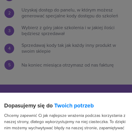
Uzyskaj dostęp do panelu, w którym możesz
2
generować specjalne kody dostępu do szkoleń
Wybierz z góry jakie szkolenia i w jakiej ilości
3
będziesz sprzedawał
Sprzedawaj kody tak jak każdy inny produkt w
4
swoim sklepie
Na koniec miesiąca otrzymasz od nas fakturę
5
Dopasujemy się do
Twoich potrzeb
Jak zostać Resellerem szkoleń strefakursów.pl?
Chcemy zapewnić Ci jak najlepsze wrażenia podczas korzystania z
naszej strony, dlatego wykorzystujemy na niej ciasteczka. To dzięki
Skontaktuj się z nami aby omówić szczegóły.
nim możemy wychwytywać błędy na naszej stronie, zapamiętywać