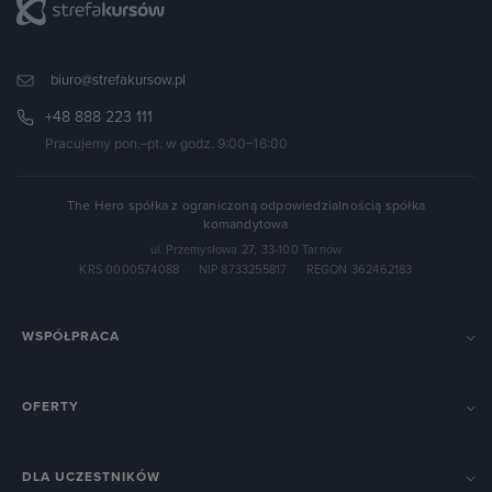
biuro@strefakursow.pl
+48 888 223 111
Pracujemy pon.–pt. w godz. 9:00–16:00
The Hero spółka z ograniczoną odpowiedzialnością spółka
komandytowa
ul. Przemysłowa 27, 33-100 Tarnów
KRS 0000574088
·
NIP 8733255817
·
REGON 362462183
WSPÓŁPRACA
OFERTY
DLA UCZESTNIKÓW