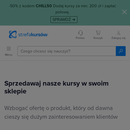
-50% z kodem
CHILL50
Dodaj kursy za min. 200 zł i zapłać
połowę.
SPRAWDŹ ➜
Pomoc
Koszyk
Zaloguj się
Menu
Sprzedawaj nasze kursy w swoim
sklepie
Wzbogać ofertę o produkt, który od dawna
cieszy się dużym zainteresowaniem klientów