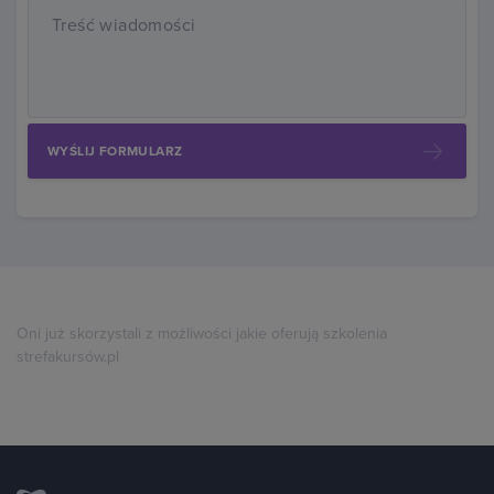
Treść wiadomości
WYŚLIJ FORMULARZ
Oni już skorzystali z możliwości jakie oferują szkolenia
strefakursów.pl