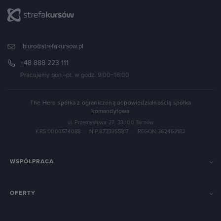
biuro@strefakursow.pl
+48 888 223 111
Pracujemy pon.–pt. w godz. 9:00–16:00
The Hero spółka z ograniczoną odpowiedzialnością spółka
komandytowa
ul. Przemysłowa 27, 33-100 Tarnów
KRS 0000574088
·
NIP 8733255817
·
REGON 362462183
WSPÓŁPRACA
OFERTY