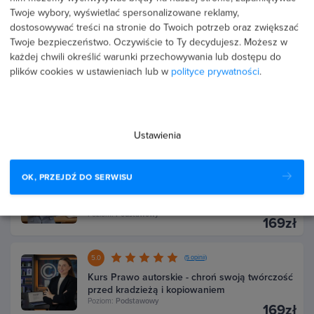
Twoje wybory, wyświetlać spersonalizowane reklamy,
Kurs Umowy biznesowe - zawieraj kontrakty
dostosowywać treści na stronie do Twoich potrzeb oraz zwiększać
bez ryzyka i pułapek
Poziom:
Podstawowy
Twoje bezpieczeństwo. Oczywiście to Ty decydujesz.
Możesz w
169zł
każdej chwili określić warunki przechowywania lub dostępu do
plików cookies w ustawieniach lub w
polityce prywatności
.
5.0
(1 opinia)
Kurs BHP dla firm - spełnij obowiązki i unikaj
kar
Poziom:
Podstawowy
169zł
Ustawienia
3.7
(3 opinie)
OK, PRZEJDŹ DO SERWISU
Kurs Mobbing w pracy - chroń zespół i firmę
przed sporami
Poziom:
Podstawowy
169zł
5.0
(5 opinii)
Kurs Prawo autorskie - chroń swoją twórczość
przed kradzieżą i kopiowaniem
Poziom:
Podstawowy
169zł