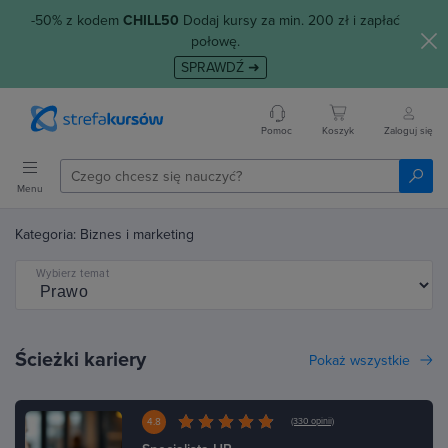
-50% z kodem
CHILL50
Dodaj kursy za min. 200 zł i zapłać
połowę.
SPRAWDŹ ➜
Pomoc
Koszyk
Zaloguj się
Menu
Kategoria: Biznes i marketing
Wybierz temat
Ścieżki kariery
Pokaż wszystkie
4.8
(330 opinii)