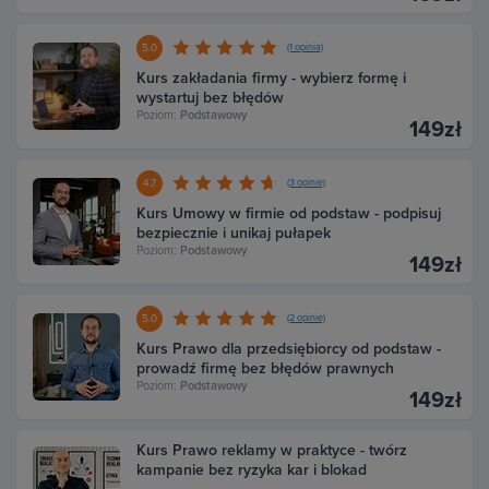
5.0
(1 opinia)
Kurs zakładania firmy - wybierz formę i
wystartuj bez błędów
Poziom:
Podstawowy
149zł
4.7
(3 opinie)
Kurs Umowy w firmie od podstaw - podpisuj
bezpiecznie i unikaj pułapek
Poziom:
Podstawowy
149zł
5.0
(2 opinie)
Kurs Prawo dla przedsiębiorcy od podstaw -
prowadź firmę bez błędów prawnych
Poziom:
Podstawowy
149zł
Kurs Prawo reklamy w praktyce - twórz
kampanie bez ryzyka kar i blokad