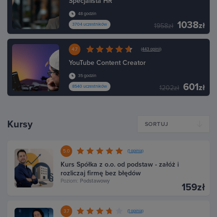
Specjalista HR
48 godzin
1038
zł
3704 uczestników
1958zł
4.7
(443 opinii)
YouTube Content Creator
35 godzin
601
zł
8540 uczestników
1202zł
Kursy
SORTUJ
5.0
(1 opinia)
Kurs Spółka z o.o. od podstaw - załóż i
rozliczaj firmę bez błędów
Poziom:
Podstawowy
159zł
3.7
(1 opinia)