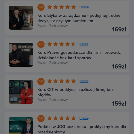
5.0
(1 opinia)
Kurs Etyka w zarządzaniu - podejmuj trudne
decyzje z czystym sumieniem
Poziom:
Podstawowy
169zł
4.5
(2 opinie)
Kurs Prawo gospodarcze dla firm - prowadź
działalność bez kar i sporów
Poziom:
Podstawowy
169zł
5.0
(2 opinie)
Kurs CIT w praktyce - rozliczaj firmę bez
błędów
Poziom:
Podstawowy
159zł
5.0
(1 opinia)
Podatki w JDG bez stresu - praktyczny kurs dla
przedsiębiorcy