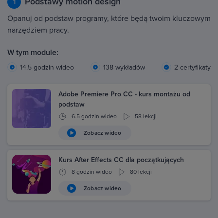
Podstawy motion design
1
Opanuj od podstaw programy, które będą twoim kluczowym
narzędziem pracy.
W tym module:
14.5 godzin wideo
138 wykładów
2 certyfikaty
Adobe Premiere Pro CC - kurs montażu od
podstaw
6.5 godzin wideo
58 lekcji
Zobacz wideo
Kurs After Effects CC dla początkujących
8 godzin wideo
80 lekcji
Zobacz wideo