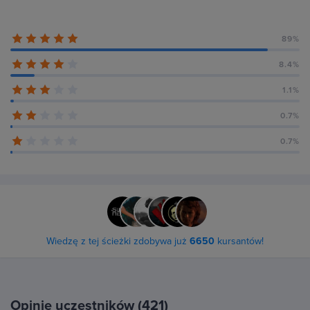
89%
8.4%
1.1%
0.7%
0.7%
Wiedzę z tej ścieżki zdobywa już
6650
kursantów!
Opinie uczestników (421)