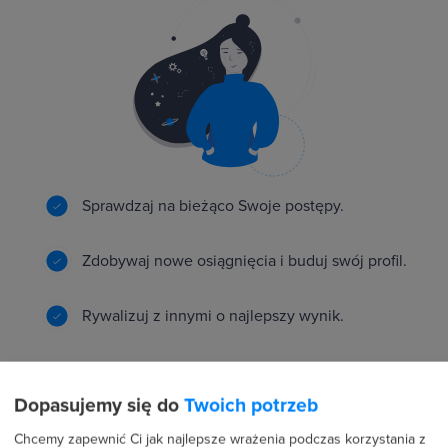
Sprawdzaj na bieżąco Swoje postępy.
Zdobywaj nowe osiągnięcia i buduj swój profil.
Rywalizuj z innymi o najlepszy wynik.
Dopasujemy się do
Twoich potrzeb
Rekomendacje i dostęp do ofert pracy naszych
Chcemy zapewnić Ci jak najlepsze wrażenia podczas korzystania z