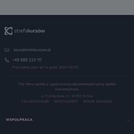
biuro@strefakursow.pl
+48 888 223 111
Pracujemy pon.–pt. w godz. 9:00–16:00
The Hero spółka z ograniczoną odpowiedzialnością spółka
komandytowa
ul. Przemysłowa 27, 33-100 Tarnów
KRS 0000574088
·
NIP 8733255817
·
REGON 362462183
WSPÓŁPRACA