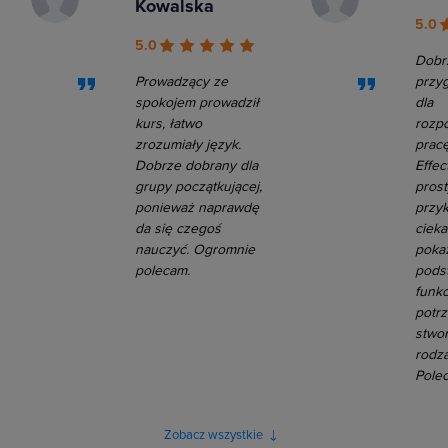
Kowalska
5.0
5.0
Dobr
Prowadzący ze
przy
spokojem prowadził
dla
kurs, łatwo
rozp
zrozumiały język.
pracę
Dobrze dobrany dla
Effec
grupy początkującej,
pros
ponieważ naprawdę
przy
da się czegoś
ciek
nauczyć. Ogromnie
pokaz
polecam.
pods
funkc
potr
stwo
rodza
Pole
Zobacz wszystkie