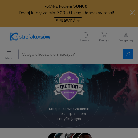
-60% z kodem
SUN60
Dodaj kursy za min. 300 zł i złap słoneczny rabat!
SPRAWDŹ ➜
Pomoc
Koszyk
Zaloguj się
Menu
Kompleksowe szkolenie
online z egzaminem
certyfikujacym