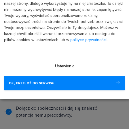
naszej strony, dlatego wykorzystujemy na niej ciasteczka. To dzięki
partnerów
nim możemy wychwytywać błędy na naszej stronie, zapamiętywać
Twoje wybory, wyświetlać spersonalizowane reklamy,
dostosowywać treści na stronie do Twoich potrzeb oraz zwiększać
Twoje bezpieczeństwo. Oczywiście to Ty decydujesz.
Możesz w
każdej chwili określić warunki przechowywania lub dostępu do
plików cookies w ustawieniach lub w
polityce prywatności
.
Ustawienia
Zyskaj dostęp do ofert pracy naszych partnerów.
OK, PRZEJDŹ DO SERWISU
Buduj swój wizerunek specjalisty.
Dołącz do społeczności i daj się znaleźć
potencjalnemu pracodawcy.