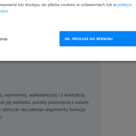
wywania lub dostępu do plików cookies w ustawieniach lub w
polityce
ystkich rodzajów równań i nierówności,
ości
.
 maturze. Naucz się rozwiązywać układy
 na dowodzenie.
7 godzin wideo
25 lekcji
Testy i zadania
enia
OK, PRZEJDŹ DO SERWISU
j, wymiernej, wykładniczej i z wartością
r jej wartości, punkty przecięcia z osiami
k obliczać dla jakiego argumentu funkcja
j