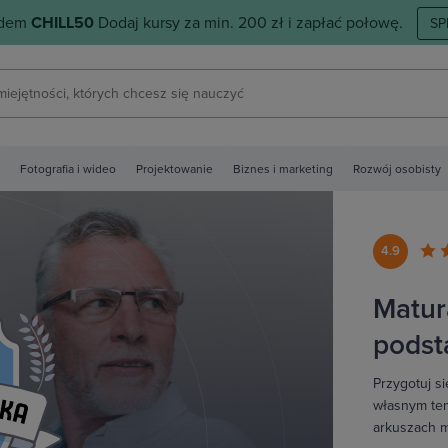
odem
CHILL50
Dodaj kursy za min. 200 zł i zapłać połowę.
SP
Fotografia i wideo
Projektowanie
Biznes i marketing
Rozwój osobisty
4.9
Matur
pods
Przygotuj s
własnym tem
arkuszach m