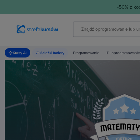
-50% z k
Kursy AI
Ścieżki kariery
Programowanie
IT i oprogramowanie