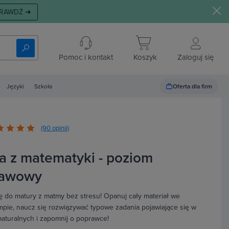
RAWDŹ ➜
Pomoc i kontakt
Koszyk
Zaloguj się
Oferta dla firm
Języki
Szkoła
(90 opinii)
a z matematyki - poziom
tawowy
ię do matury z matmy bez stresu! Opanuj cały materiał we
pie, naucz się rozwiązywać typowe zadania pojawiające się w
aturalnych i zapomnij o poprawce!