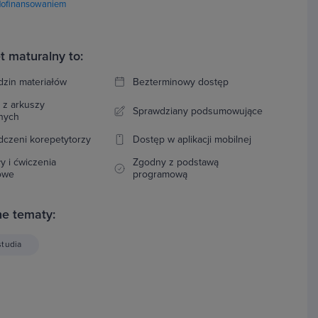
dofinansowaniem
t maturalny to:
dzin materiałów
Bezterminowy dostęp
 z arkuszy
Sprawdziany podsumowujące
lnych
czeni korepetytorzy
Dostęp w aplikacji mobilnej
ły i ćwiczenia
Zgodny z podstawą
owe
programową
e tematy:
studia