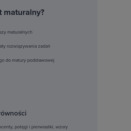
t maturalny?
uszy maturalnych
maty rozwiązywania zadań
go do matury podstawowej
erówności
centy, potęgi i pierwiastki, wzory