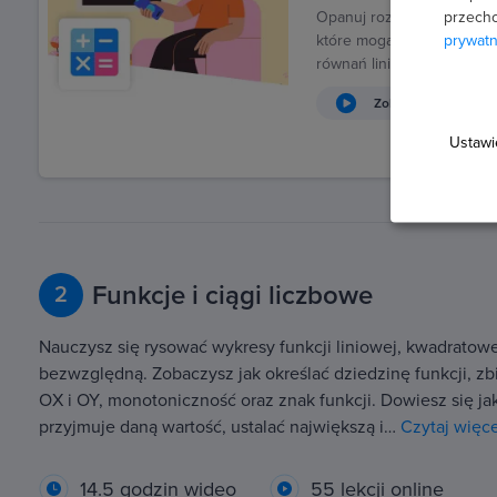
przecho
Opanuj rozwiązywanie wsz
prywatn
które mogą pojawić się na
równań liniowych i zadań
Zobacz wideo
Ustawi
Funkcje i ciągi liczbowe
2
Nauczysz się rysować wykresy funkcji liniowej, kwadratowe
bezwzględną. Zobaczysz jak określać dziedzinę funkcji, zbió
OX i OY, monotoniczność oraz znak funkcji. Dowiesz się ja
przyjmuje daną wartość, ustalać największą i…
Czytaj więce
14.5 godzin wideo
55 lekcji online