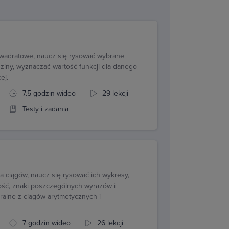
 kwadratowe, naucz się rysować wybrane
dziny, wyznaczać wartość funkcji dla danego
ej.
7.5 godzin wideo
29 lekcji
Testy i zadania
 ciągów, naucz się rysować ich wykresy,
ość, znaki poszczególnych wyrazów i
ralne z ciągów arytmetycznych i
7 godzin wideo
26 lekcji