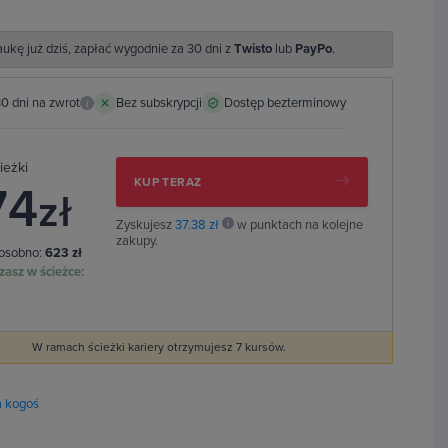
aukę już dziś, zapłać wygodnie za 30 dni z
Twisto
lub
PayPo
.
0 dni na zwrot
Bez subskrypcji
Dostęp bezterminowy
i
ieżki
KUP TERAZ
74
zł
Zyskujesz
37.38 zł
w punktach na kolejne
zakupy.
 osobno:
623 zł
asz w ścieżce:
W ramach ścieżki kariery otrzymujesz 7 kursów.
a kogoś