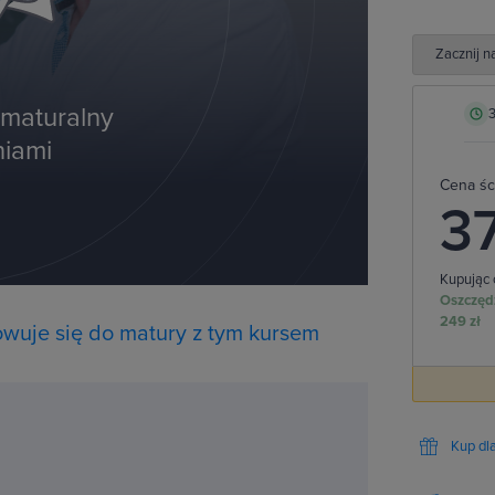
Zacznij n
maturalny
3
niami
Cena śc
3
Kupując
Oszczędz
249 zł
wuje się do matury z tym kursem
Kup dl