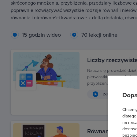
skróconego mnożenia, przybliżenia, przedziały liczbowe 
poprawnie rozwiązywać wszystkie rodzaje równań i nierówno
równania i nierówności kwadratowe z deltą dodatnią, rów
15 godzin wideo
70 lekcji online
Liczby rzeczywist
Naucz się prowadzić dział
pierwiastki i wzory skró
przybliżeń, przedziałów l
Dopa
Zobacz wideo
Chcemy 
dlatego
na nasz
dostoso
Równania i nierów
bezpiec