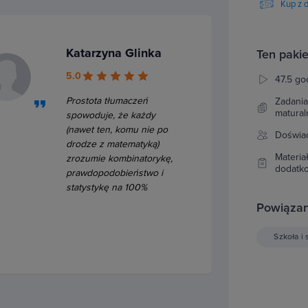
Kup z 
Katarzyna Glinka
Ten pakie
5.0
47.5 go
Prostota tłumaczeń
Zadania
matura
spowoduje, że każdy
(nawet ten, komu nie po
Doświad
drodze z matematyką)
Materia
zrozumie kombinatorykę,
dodatk
prawdopodobieństwo i
statystykę na 100%
Powiązan
Szkoła i 