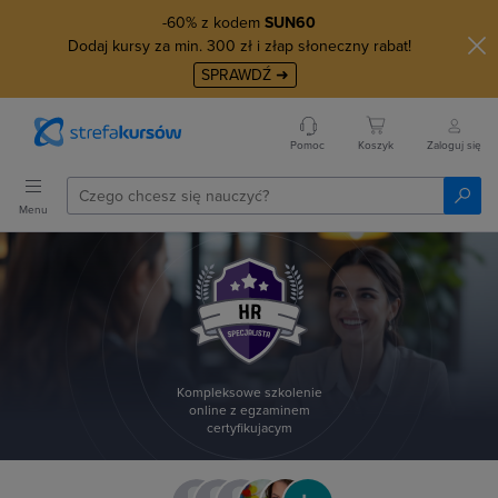
-60% z kodem
SUN60
Dodaj kursy za min. 300 zł i złap słoneczny rabat!
SPRAWDŹ ➜
Pomoc
Koszyk
Zaloguj się
Menu
Kompleksowe szkolenie
online z egzaminem
certyfikujacym