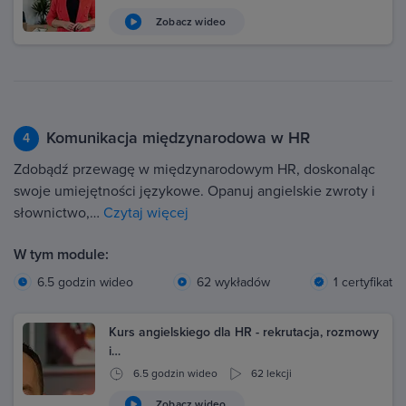
Zobacz wideo
Komunikacja międzynarodowa w HR
4
Zdobądź przewagę w międzynarodowym HR, doskonaląc
swoje umiejętności językowe. Opanuj angielskie zwroty i
słownictwo,…
Czytaj więcej
W tym module:
6.5 godzin wideo
62 wykładów
1 certyfikat
Kurs angielskiego dla HR - rekrutacja, rozmowy
i…
6.5 godzin wideo
62 lekcji
Zobacz wideo