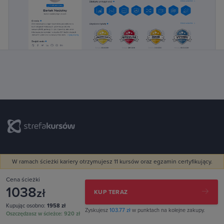
biuro@strefakursow.pl
W ramach ścieżki kariery otrzymujesz 11 kursów oraz egzamin certyfikujący.
+48 888 223 111
Cena ścieżki
Pracujemy pon.–pt. w godz. 9:00–16:00
1038
zł
KUP TERAZ
Kupując osobno:
1958 zł
Zyskujesz
103.77 zł
w punktach na kolejne zakupy.
Oszczędzasz w ścieżce:
920 zł
The Hero spółka z ograniczoną odpowiedzialnością spółka
komandytowa