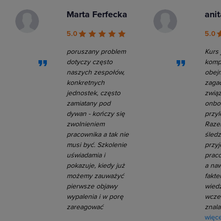
Marta Ferfecka
ani
5.0
5.0
poruszany problem
Kurs 
dotyczy często
komp
naszych zespołów,
obej
konkretnych
zaga
jednostek, często
zwią
zamiatany pod
onbo
dywan - kończy się
przyl
zwolnieniem
Raze
pracownika a tak nie
śledz
musi być. Szkolenie
przy
uświadamia i
praco
pokazuje, kiedy już
a na
możemy zauważyć
fakte
pierwsze objawy
wied
wypalenia i w porę
wcześ
zareagować
znala
więce