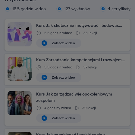
18.5 godzin wideo
127 wykładów
4 certyfikaty
Kurs Jak skutecznie motywować i budować…
5.5 godzin wideo
33 lekcji
Zobacz wideo
Kurs Zarządzanie kompetencjami i rozwojem…
5.5 godzin wideo
37 lekcji
Zobacz wideo
Kurs Jak zarządzać wielopokoleniowym
zespołem
4 godziny wideo
30 lekcji
Zobacz wideo
Kurs Jak zapobiegać i radzić sobie z