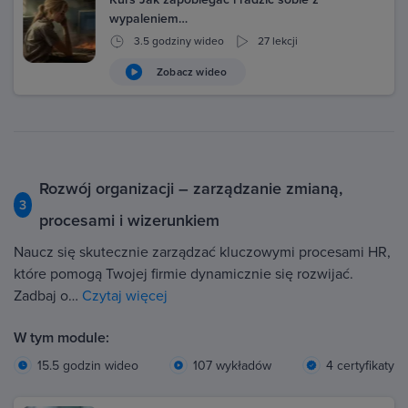
wypaleniem…
3.5 godziny wideo
27 lekcji
Zobacz wideo
Rozwój organizacji – zarządzanie zmianą,
3
procesami i wizerunkiem
Naucz się skutecznie zarządzać kluczowymi procesami HR,
które pomogą Twojej firmie dynamicznie się rozwijać.
Zadbaj o…
Czytaj więcej
W tym module:
15.5 godzin wideo
107 wykładów
4 certyfikaty