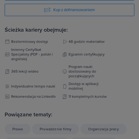
Kup z dofinansowaniem
Ścieżka kariery obejmuje:
Bezterminowy dostęp
48 godzin materiałów
Imienny Certyfikat
Specjalisty (PDF - polski i
Egzamin certyfikujący
angielski)
Program nauki
365 lekcji wideo
dostosowany do
początkujących
Dostęp w aplikacji
Indywidualne tempo nauki
mobilnej
Rekomendacja na LinkedIn
11 kompletnych kursów
Powiązane tematy:
Prawo
Prowadzenie firmy
Organizacja pracy